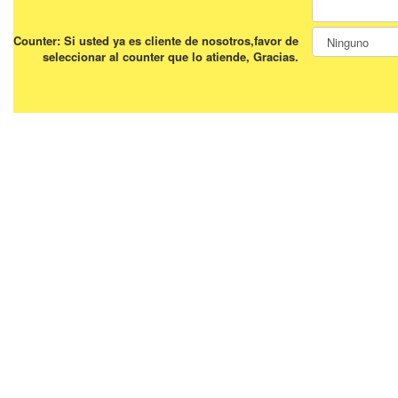
Counter: Si usted ya es cliente de nosotros,favor de
seleccionar al counter que lo atiende, Gracias.